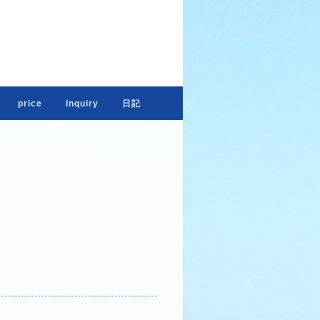
s
price
lnquiry
日記