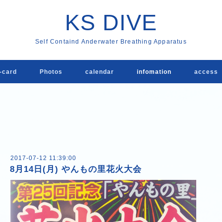
KS DIVE
Self Containd Anderwater Breathing Apparatus
card
Photos
calendar
infomation
acces
2017-07-12 11:39:00
8月14日(月) やんもの里花火大会