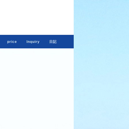
s
price
lnquiry
日記