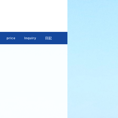
s
price
lnquiry
日記